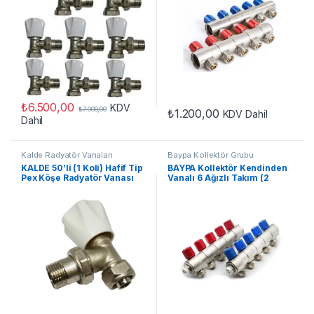
₺
6.500,00
KDV
₺
7.000,00
₺
1.200,00
KDV Dahil
Dahil
Kalde Radyatör Vanaları
Baypa Kollektör Grubu
KALDE 50’li (1 Koli) Hafif Tip
BAYPA Kollektör Kendinden
Pex Köşe Radyatör Vanası
Vanalı 6 Ağızlı Takım (2
Adet)