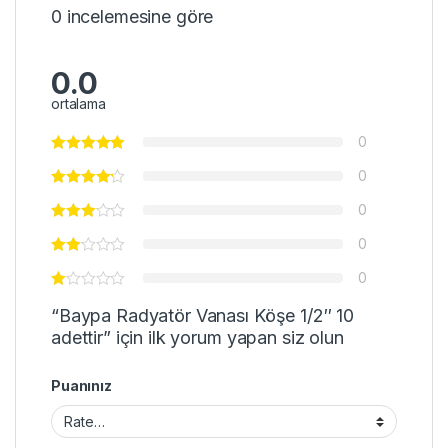
0 incelemesine göre
0.0
ortalama
0
0
0
0
0
“Baypa Radyatör Vanası Köşe 1/2″ 10
adettir” için ilk yorum yapan siz olun
Puanınız