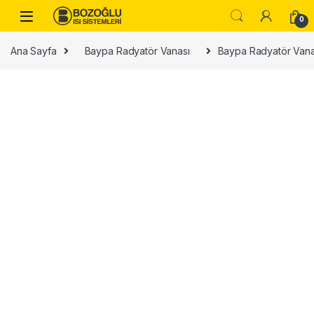
Skip to navigation
Skip to content
0
Ana Sayfa
Baypa Radyatör Vanası
Baypa Radyatör Vanas