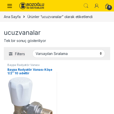
Skip to navigation
Skip to content
0
Ana Sayfa
Ürünler “ucuzvanalar” olarak etiketlendi
ucuzvanalar
Tek bir sonuç gösteriliyor
Filters
Baypa Radyatör Vanası
Baypa Radyatör Vanası Köşe
1/2″ 10 adettir