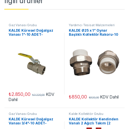
İlgili ürünler
Gaz Vanası Grubu
Yardımcı Tesisat Malzemeleri
KALDE Küresel Doğalgaz
KALDE Ø25 x 1” Oynar
Vanası 1”-10 ADET-
Başlıklı Kollektör Rakoru-10
adet-
₺
2.850,00
KDV
₺
3.220,00
₺
850,00
KDV Dahil
₺
920,00
Dahil
Gaz Vanası Grubu
Kalde Kollektör Grubu
KALDE Küresel Doğalgaz
KALDE Kollektör Kendinden
Vanası 3/4”-10 ADET-
Vanalı 2 Ağızlı Takım (2
Adet)