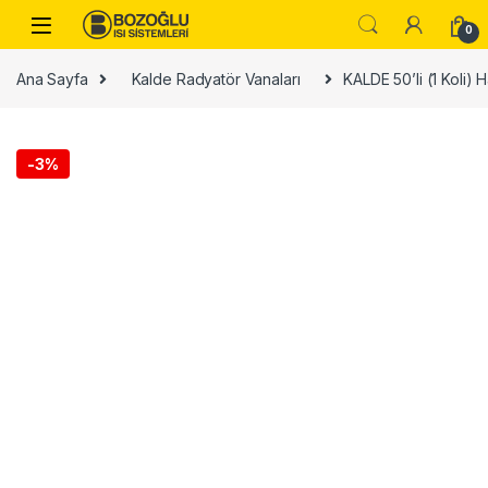
Skip to navigation
Skip to content
0
Ana Sayfa
Kalde Radyatör Vanaları
KALDE 50’li (1 Koli)
-
3%