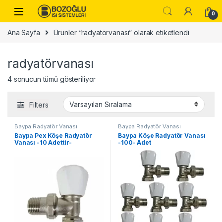
Skip to navigation
Skip to content
0
Ana Sayfa
Ürünler “radyatörvanası” olarak etiketlendi
radyatörvanası
4 sonucun tümü gösteriliyor
Filters
Baypa Radyatör Vanası
Baypa Radyatör Vanası
Baypa Pex Köşe Radyatör
Baypa Köşe Radyatör Vanası
Vanası -10 Adettir-
-100- Adet