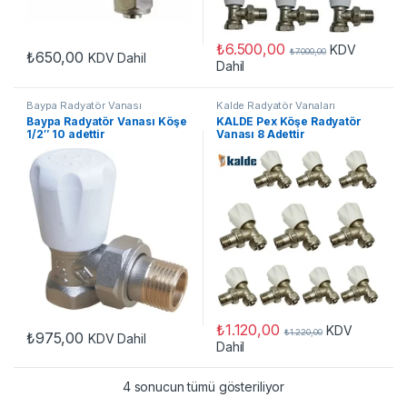
₺
6.500,00
KDV
₺
7.000,00
₺
650,00
KDV Dahil
Dahil
Baypa Radyatör Vanası
Kalde Radyatör Vanaları
Baypa Radyatör Vanası Köşe
KALDE Pex Köşe Radyatör
1/2″ 10 adettir
Vanası 8 Adettir
₺
1.120,00
KDV
₺
1.220,00
₺
975,00
KDV Dahil
Dahil
4 sonucun tümü gösteriliyor