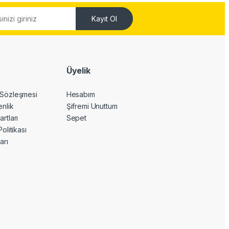
Kayıt Ol
Üyelik
 Sözleşmesi
Hesabım
enlik
Şifremi Unuttum
artları
Sepet
Politikası
arı