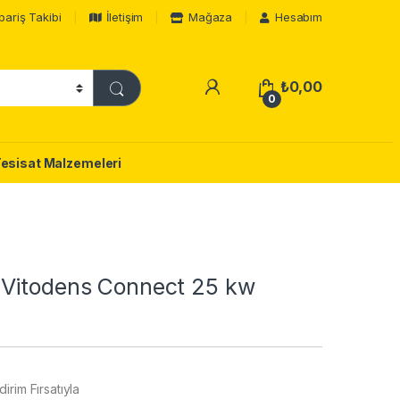
pariş Takibi
İletişim
Mağaza
Hesabım
₺
0,00
0
Tesisat Malzemeleri
Vitodens Connect 25 kw
rim Fırsatıyla