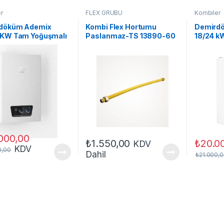
r
FLEX GRUBU
Kombiler
döküm Ademix
Kombi Flex Hortumu
Demird
 KW Tam Yoğuşmalı
Paslanmaz-TS 13890-60
18/24 k
cm -10 ADETTİR-
Kombi
000,00
₺
1.550,00
₺
20.0
KDV
KDV
0,00
Dahil
₺
21.000,