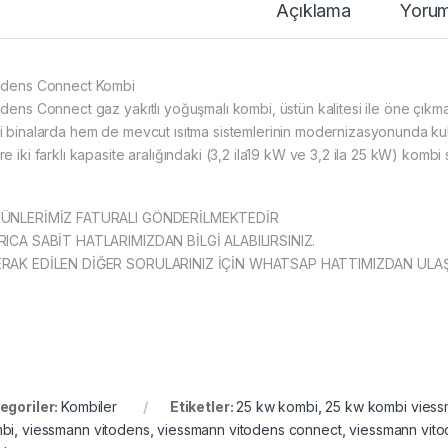
Açıklama
Yorum
odens Connect Kombi
odens Connect gaz yakıtlı yoğuşmalı kombi, üstün kalitesi ile öne çıkm
i binalarda hem de mevcut ısıtma sistemlerinin modernizasyonunda kull
e iki farklı kapasite aralığındaki (3,2 ila19 kW ve 3,2 ila 25 kW) komb
ÜNLERİMİZ FATURALI GÖNDERİLMEKTEDİR
RICA SABİT HATLARIMIZDAN BİLGİ ALABILIRSINIZ.
RAK EDİLEN DİĞER SORULARINIZ İÇİN WHATSAP HATTIMIZDAN ULAŞ
egoriler:
Kombiler
Etiketler:
25 kw kombi
,
25 kw kombi vies
bi
,
viessmann vitodens
,
viessmann vitodens connect
,
viessmann vito