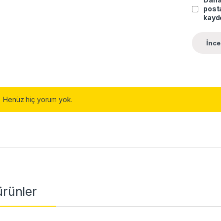
posta
kayde
Henüz hiç yorum yok.
 ürünler