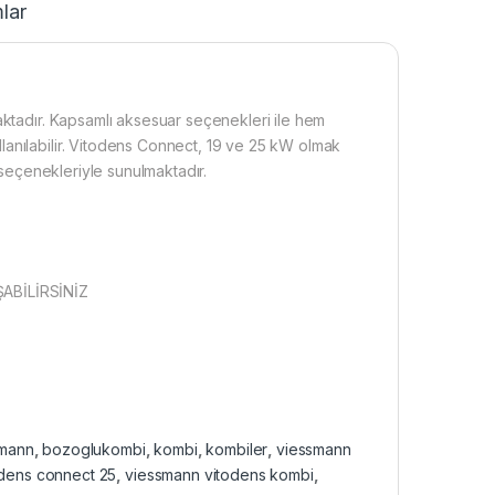
lar
aktadır. Kapsamlı aksesuar seçenekleri ile hem
anılabilir. Vitodens Connect, 19 ve 25 kW olmak
i seçenekleriyle sunulmaktadır.
ABİLİRSİNİZ
smann
,
bozoglukombi
,
kombi
,
kombiler
,
viessmann
dens connect 25
,
viessmann vitodens kombi
,