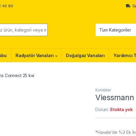
2 46 89
Si
ubu
Radyatör Vanaları
Doğalgaz Vanaları
Yardımcı 
ns Connect 25 kw
Kombiler
Viessmann 
Durum:
Stokta yok
*Havale’de %3 Ek İndi