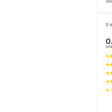
vit
0 
0
ort