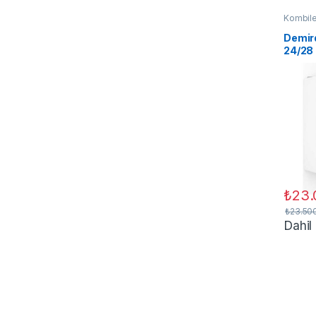
Kombile
Demir
24/28
Kombi
₺
23.
₺
23.50
Dahil