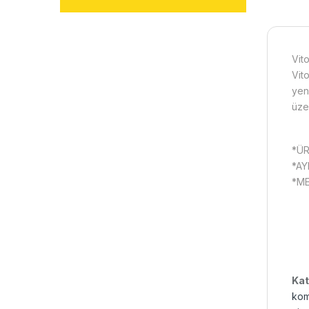
Vit
Vit
yen
üzer
*ÜR
*AY
*ME
Kat
kom