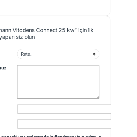
mann Vitodens Connect 25 kw” için ilk
yapan siz olun
z
nuz
sonraki yorumlarımda kullanılması için adım, e-