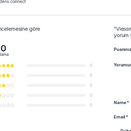
odens connect
incelemesine göre
“Viess
yorum 
.0
Puanını
alama
Yorumu
0
0
0
0
Name
*
0
Email
*
Daha 