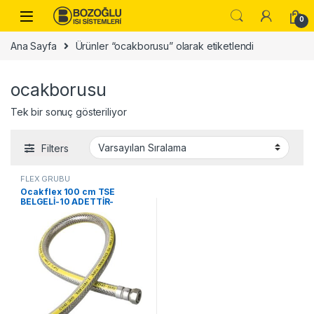
Skip to navigation
Skip to content
0
Ana Sayfa
Ürünler “ocakborusu” olarak etiketlendi
ocakborusu
Tek bir sonuç gösteriliyor
Filters
FLEX GRUBU
Ocak flex 100 cm TSE
BELGELİ-10 ADETTİR-