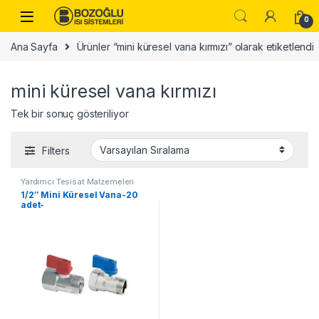
Skip to navigation
Skip to content
0
Ana Sayfa
Ürünler “mini küresel vana kırmızı” olarak etiketlendi
mini küresel vana kırmızı
Tek bir sonuç gösteriliyor
Filters
Yardımcı Tesisat Malzemeleri
1/2″ Mini Küresel Vana-20
adet-