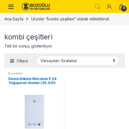
Skip to navigation
Skip to content
0
Ana Sayfa
Ürünler “kombi çeşitleri” olarak etiketlendi
kombi çeşitleri
Tek bir sonuç gösteriliyor
Filters
Kombiler
Demirdöküm Nitromix P 24
Yoğuşmalı Kombi (20.000
kcal/h)