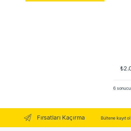
₺
2.
6 sonucun
Fırsatları Kaçırma
Bültene kayıt o