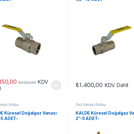
850,00
KDV
₺
3.220,00
₺
1.400,00
KDV Dahil
l
anası Grubu
Gaz Vanası Grubu
E Küresel Doğalgaz Vanası
KALDE Küresel Doğalgaz V
”-5 ADET-
2”-5 ADET-