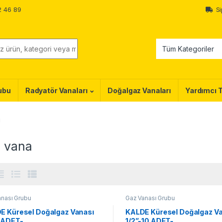
2 46 89
Si
ubu
Radyatör Vanaları
Doğalgaz Vanaları
Yardımcı 
i
e vana
anası Grubu
Gaz Vanası Grubu
E Küresel Doğalgaz Vanası
KALDE Küresel Doğalgaz V
0 ADET-
1/2”-10 ADET-