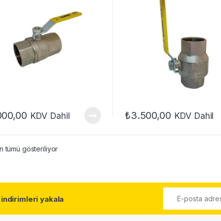
000,00
₺
3.500,00
KDV Dahil
KDV Dahil
 tümü gösteriliyor
l
indirimleri yakala