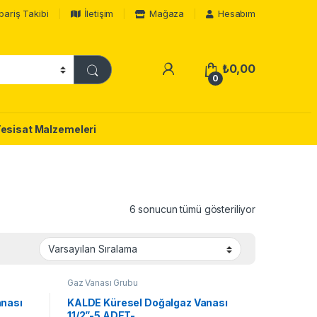
pariş Takibi
İletişim
Mağaza
Hesabım
₺
0,00
0
Tesisat Malzemeleri
6 sonucun tümü gösteriliyor
Gaz Vanası Grubu
anası
KALDE Küresel Doğalgaz Vanası
11/2”-5 ADET-