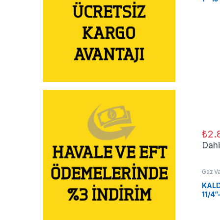
₺
2.
Dahi
Gaz V
KALD
11/4