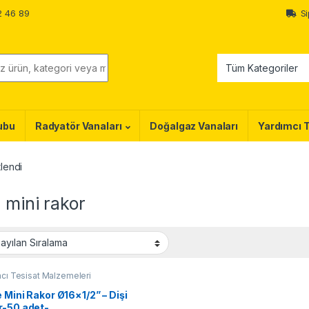
2 46 89
Si
ubu
Radyatör Vanaları
Doğalgaz Vanaları
Yardımcı 
tlendi
 mini rakor
cı Tesisat Malzemeleri
 Mini Rakor Ø16×1/2” – Dişi
r-50 adet-