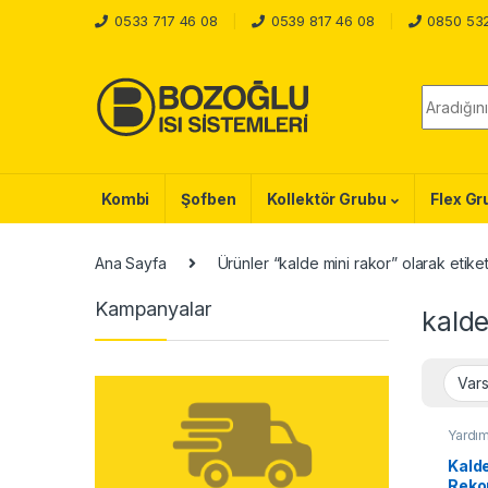
Skip to navigation
Skip to content
0533 717 46 08
0539 817 46 08
0850 53
Ara :
Kombi
Şofben
Kollektör Grubu
Flex Gr
Ana Sayfa
Ürünler “kalde mini rakor” olarak etike
Kampanyalar
kalde
Yardım
Kalde
Reko