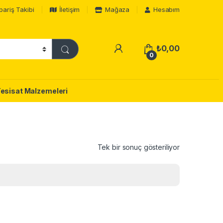
pariş Takibi
İletişim
Mağaza
Hesabım
₺
0,00
0
Tesisat Malzemeleri
Tek bir sonuç gösteriliyor