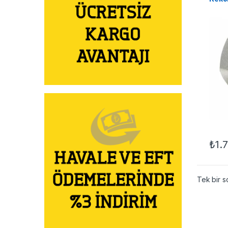
₺
1.
Tek bir s