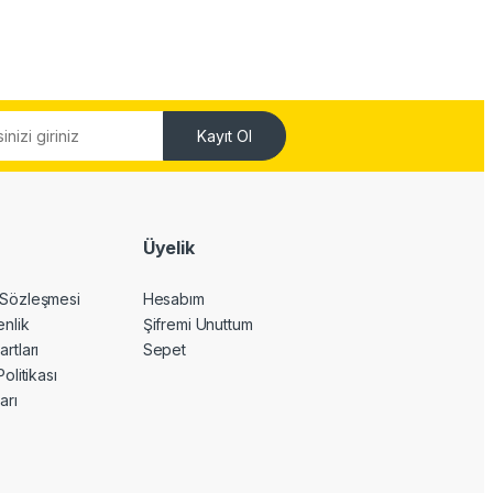
Kayıt Ol
Üyelik
 Sözleşmesi
Hesabım
enlik
Şifremi Unuttum
artları
Sepet
Politikası
arı