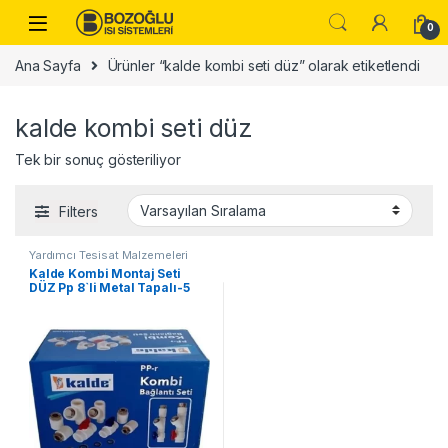
Skip to navigation
Skip to content
0
Ana Sayfa
Ürünler “kalde kombi seti düz” olarak etiketlendi
kalde kombi seti düz
Tek bir sonuç gösteriliyor
Filters
Yardımcı Tesisat Malzemeleri
Kalde Kombi Montaj Seti
DÜZ Pp 8`li Metal Tapalı-5
ADET-