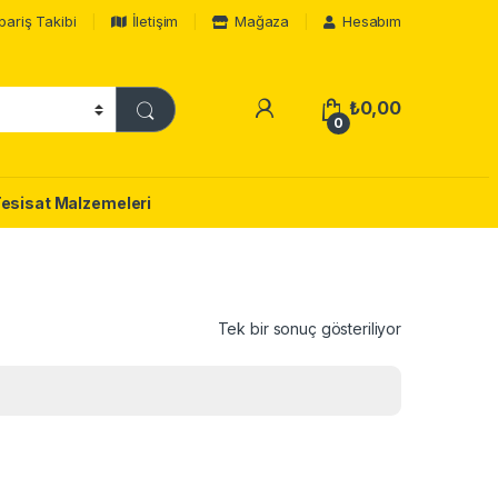
pariş Takibi
İletişim
Mağaza
Hesabım
₺
0,00
0
Tesisat Malzemeleri
Tek bir sonuç gösteriliyor