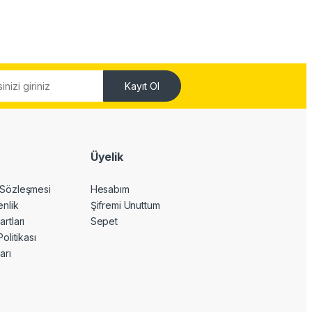
Kayıt Ol
Üyelik
 Sözleşmesi
Hesabım
enlik
Şifremi Unuttum
artları
Sepet
Politikası
arı