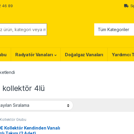
2 46 89
Si
ubu
Radyatör Vanaları
Doğalgaz Vanaları
Yardımcı 
iketlendi
 kollektör 4lü
Kollektör Grubu
E Kollektör Kendinden Vanalı
zlı Takım (2 Adet)