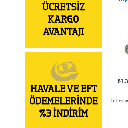
₺
1.
Tek bir s