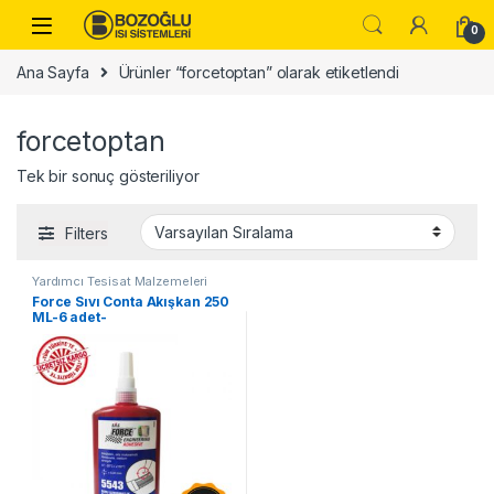
Skip to navigation
Skip to content
0
Ana Sayfa
Ürünler “forcetoptan” olarak etiketlendi
forcetoptan
Tek bir sonuç gösteriliyor
Filters
Yardımcı Tesisat Malzemeleri
Force Sıvı Conta Akışkan 250
ML-6 adet-