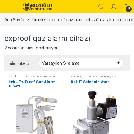
Skip to navigation
Skip to content
0
Ana Sayfa
Ürünler “exproof gaz alarm cihazı” olarak etiketlendi
exproof gaz alarm cihazı
2 sonucun tümü gösteriliyor
Filters
Yardımcı Tesisat Malzemeleri
selenoid vanalar ne işe yarar
,
Yardımcı Tesisat Malzemeleri
İtek – Ex-Proof Gaz Alarm
İtek 1″ Selenoid Vana
Cihazı