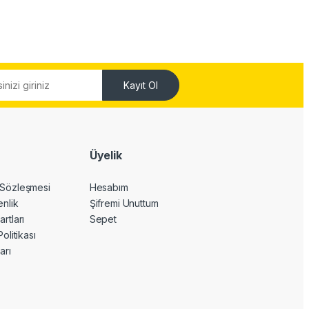
Kayıt Ol
Üyelik
 Sözleşmesi
Hesabım
enlik
Şifremi Unuttum
artları
Sepet
Politikası
arı