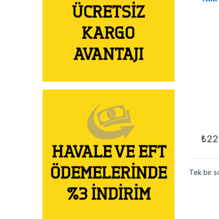
₺
22
Tek bir s