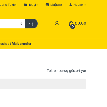
pariş Takibi
İletişim
Mağaza
Hesabım
₺
0,00
0
Tesisat Malzemeleri
Tek bir sonuç gösteriliyor