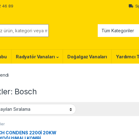
2 46 89
Si
ubu
Radyatör Vanaları
Doğalgaz Vanaları
Yardımcı 
lendi
tler: Bosch
ler
H CONDENS 2200İ 20KW
YOĞUŞMALI KOMBİ