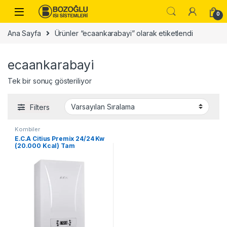
Skip to navigation
Skip to content
0
Ana Sayfa
Ürünler “ecaankarabayi” olarak etiketlendi
ecaankarabayi
Tek bir sonuç gösteriliyor
Filters
Kombiler
E.C.A Citius Premix 24/24 Kw
(20.000 Kcal) Tam
Yoğuşmalı Kombi