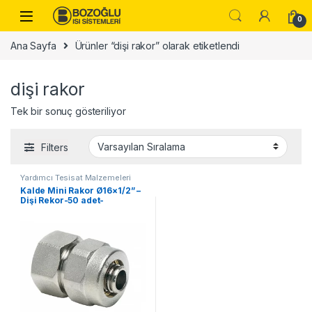
Skip to navigation
Skip to content
0
Ana Sayfa
Ürünler “dişi rakor” olarak etiketlendi
dişi rakor
Tek bir sonuç gösteriliyor
Filters
Yardımcı Tesisat Malzemeleri
Kalde Mini Rakor Ø16×1/2” –
Dişi Rekor-50 adet-