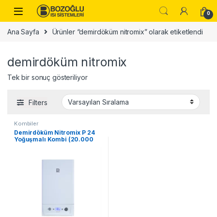
Skip to navigation
Skip to content
0
Ana Sayfa
Ürünler “demirdöküm nitromix” olarak etiketlendi
demirdöküm nitromix
Tek bir sonuç gösteriliyor
Filters
Kombiler
Demirdöküm Nitromix P 24
Yoğuşmalı Kombi (20.000
kcal/h)