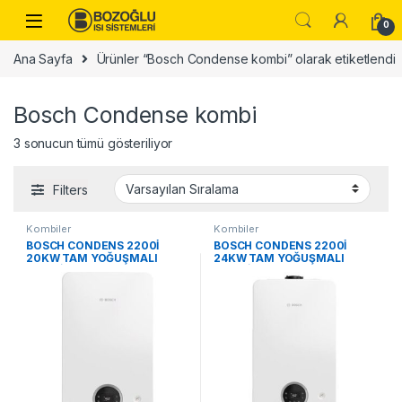
Skip to navigation
Skip to content
0
Ana Sayfa
Ürünler “Bosch Condense kombi” olarak etiketlendi
Bosch Condense kombi
3 sonucun tümü gösteriliyor
Filters
Kombiler
Kombiler
BOSCH CONDENS 2200İ
BOSCH CONDENS 2200İ
20KW TAM YOĞUŞMALI
24KW TAM YOĞUŞMALI
KOMBİ
KOMBİ