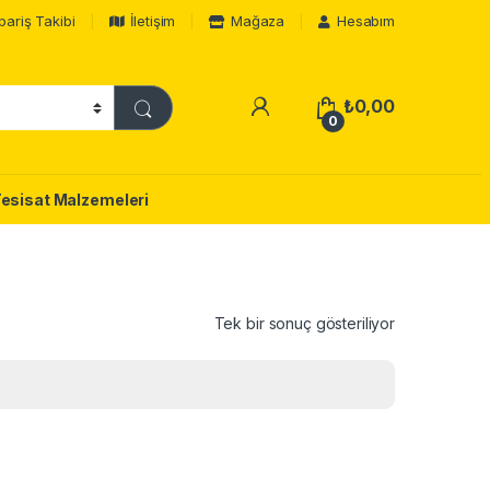
pariş Takibi
İletişim
Mağaza
Hesabım
₺
0,00
0
Tesisat Malzemeleri
Tek bir sonuç gösteriliyor