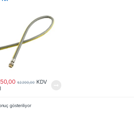
950,00
KDV
₺
2.200,00
l
onuç gösteriliyor