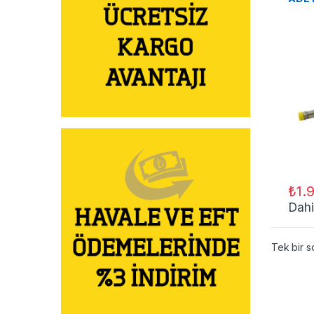
₺
1.
Dahi
Tek bir s