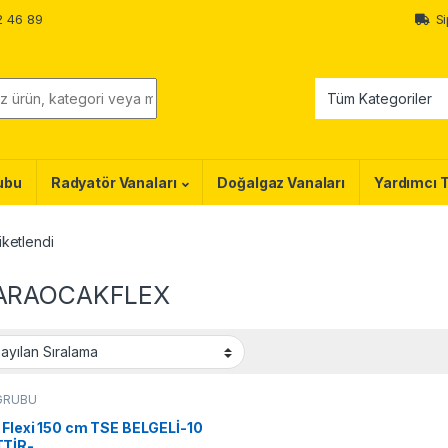
2 46 89
Si
ubu
Radyatör Vanaları
Doğalgaz Vanaları
Yardımcı 
ketlendi
ARAOCAKFLEX
GRUBU
 Flexi 150 cm TSE BELGELİ-10
TİR-