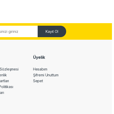
Kayıt Ol
Üyelik
 Sözleşmesi
Hesabım
enlik
Şifremi Unuttum
artları
Sepet
Politikası
arı