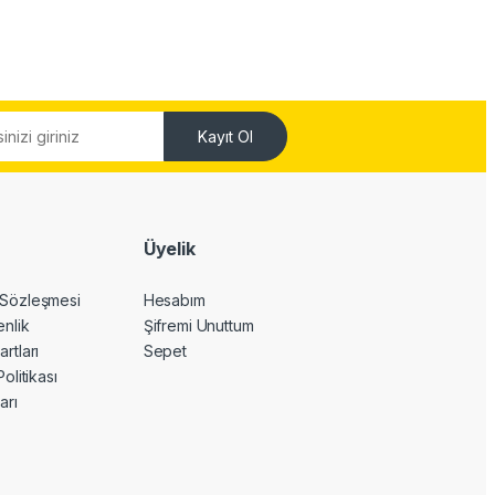
Kayıt Ol
Üyelik
 Sözleşmesi
Hesabım
enlik
Şifremi Unuttum
artları
Sepet
Politikası
arı