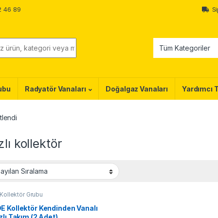
2 46 89
Si
ubu
Radyatör Vanaları
Doğalgaz Vanaları
Yardımcı 
tlendi
zlı kollektör
Kollektör Grubu
E Kollektör Kendinden Vanalı
zlı Takım (2 Adet)