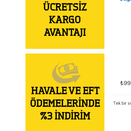
₺
99
Tek bir s