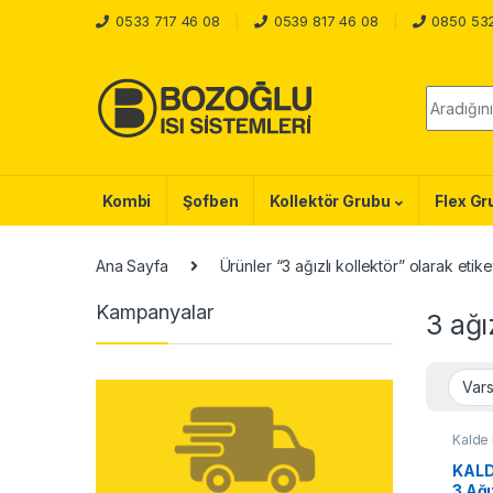
Skip to navigation
Skip to content
0533 717 46 08
0539 817 46 08
0850 53
Ara :
Kombi
Şofben
Kollektör Grubu
Flex Gr
Ana Sayfa
Ürünler “3 ağızlı kollektör” olarak etike
Kampanyalar
3 ağı
Kalde 
KALD
3 Ağı