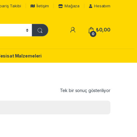
pariş Takibi
İletişim
Mağaza
Hesabım
₺
0,00
0
Tesisat Malzemeleri
Tek bir sonuç gösteriliyor