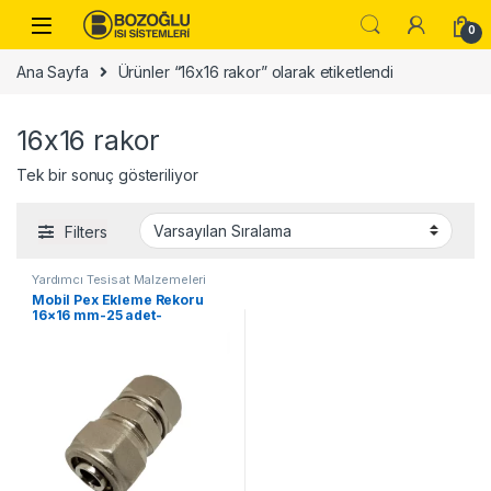
Skip to navigation
Skip to content
0
Ana Sayfa
Ürünler “16x16 rakor” olarak etiketlendi
16x16 rakor
Tek bir sonuç gösteriliyor
Filters
Yardımcı Tesisat Malzemeleri
Mobil Pex Ekleme Rekoru
16×16 mm-25 adet-