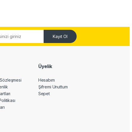
Kayıt Ol
Üyelik
 Sözleşmesi
Hesabım
enlik
Şifremi Unuttum
artları
Sepet
Politikası
arı