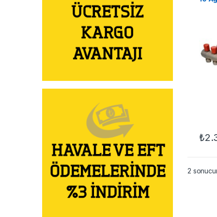
₺
2.
2 sonucun