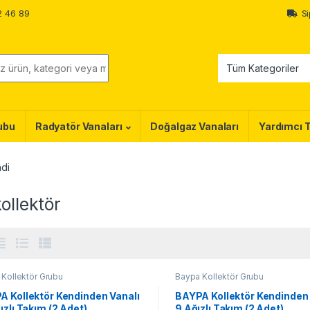
2 46 89
Si
ubu
Radyatör Vanaları
Doğalgaz Vanaları
Yardımcı 
ndi
kollektör
Kollektör Grubu
Baypa Kollektör Grubu
A Kollektör Kendinden Vanalı
BAYPA Kollektör Kendinden 
ızlı Takım (2 Adet)
9 Ağızlı Takım (2 Adet)