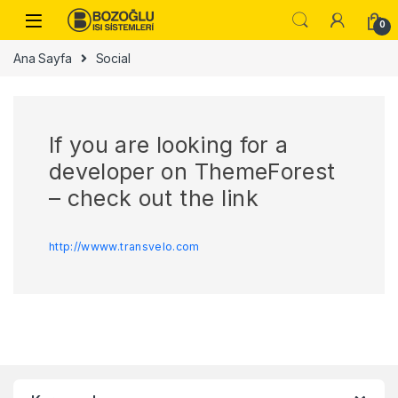
Skip to navigation
Skip to content
0
Ana Sayfa
Social
If you are looking for a
developer on ThemeForest
– check out the link
http://wwww.transvelo.com